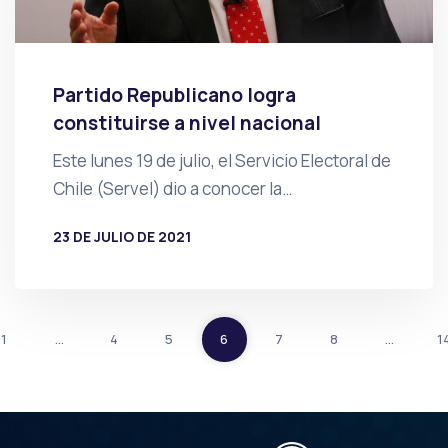
Partido Republicano logra
constituirse a nivel nacional
Este lunes 19 de julio, el Servicio Electoral de
Chile (Servel) dio a conocer la…
23 DE JULIO DE 2021
POR
PRENSA
1
…
4
5
6
7
8
…
1