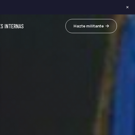
×
ES INTERNAS
Hazte militante