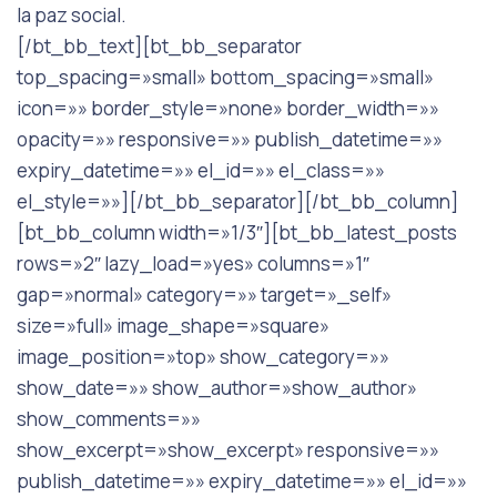
la paz social.
[/bt_bb_text][bt_bb_separator
top_spacing=»small» bottom_spacing=»small»
icon=»» border_style=»none» border_width=»»
opacity=»» responsive=»» publish_datetime=»»
expiry_datetime=»» el_id=»» el_class=»»
el_style=»»][/bt_bb_separator][/bt_bb_column]
[bt_bb_column width=»1/3″][bt_bb_latest_posts
rows=»2″ lazy_load=»yes» columns=»1″
gap=»normal» category=»» target=»_self»
size=»full» image_shape=»square»
image_position=»top» show_category=»»
show_date=»» show_author=»show_author»
show_comments=»»
show_excerpt=»show_excerpt» responsive=»»
publish_datetime=»» expiry_datetime=»» el_id=»»