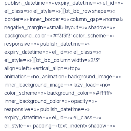
publish_datetime=»» expiry_datetime=»» el_id=»»
el_class=»» el_style=»»][bt_bb_row shape=»»
border=»» inner_border=»» column_gap=»normal»
negative_margin=»small» layout=»» shadow=»»
background_color=»#f3f3f3″ color_scheme=»»
responsive=»» publish_datetime=»»
expiry_datetime=»» el_id=»» el_class=»»
el_style=»»][bt_bb_column width=»2/3″
align=»left» vertical_align=»top»
animation=»no_animation» background_image=»»
inner_background_image=»» lazy_load=»no»
color_scheme=»» background_color=»#ffffff»
inner_background_color=»» opacity=»»
responsive=»» publish_datetime=»»
expiry_datetime=»» el_id=»» el_class=»»
el_style=»» padding=»text_indent» shadow=»»