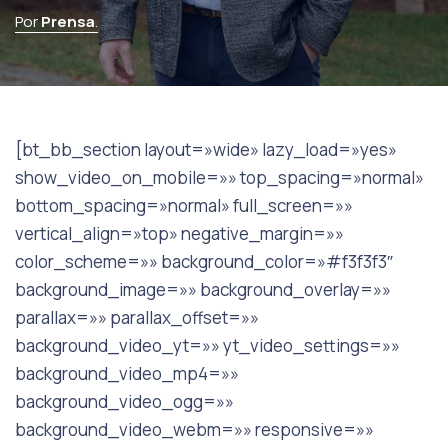
Por
Prensa
.
[bt_bb_section layout=»wide» lazy_load=»yes»
show_video_on_mobile=»» top_spacing=»normal»
bottom_spacing=»normal» full_screen=»»
vertical_align=»top» negative_margin=»»
color_scheme=»» background_color=»#f3f3f3″
background_image=»» background_overlay=»»
parallax=»» parallax_offset=»»
background_video_yt=»» yt_video_settings=»»
background_video_mp4=»»
background_video_ogg=»»
background_video_webm=»» responsive=»»