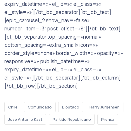
expiry_datetime=»» el_id=»» el_class=»»
el_style=»»][/bt_bb_separator][bt_bb_text]
[epic_carousel_2 show_nav=»false»
number_item=»3″ post_offset=»8″][/bt_bb_text]
[bt_bb_separator top_spacing=»normal»
bottom_spacing=»extra_small» icon=»»
border_style=»none» border_width=»» opacity=»»
responsive=»» publish_datetime=»»
expiry_datetime=»» el_id=»» el_class=»»
el_style=»»][/bt_bb_separator][/bt_bb_column]
[/bt_bb_row][/bt_bb_section]
Chile
Comunicado
Diputado
Harry Jurgensen
José Antonio Kast
Partido Republicano
Prensa