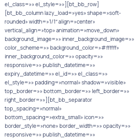
el_class=»» el_style=»»][bt_bb_row]
[bt_bb_column lazy_load=»yes» shape=»soft-
rounded» width=»1/1″ align=»center»
vertical_align=»top» animation=»move_down»
background_image=»» inner_background_image=»»
color_scheme=»» background_color=»#ffffff»
inner_background_color=»» opacity=»»
responsive=»» publish_datetime=»»
expiry_datetime=»» el_id=»» el_class=»»
el_style=»» padding=»normal» shadow=»visible»
top_border=»» bottom_border=»» left_border=»»
right_border=»»][bt_bb_separator
top_spacing=»normal»
bottom_spacing=»extra_small» icon=»»
border_style=»none» border_width=»» opacity=»»
responsive=»» publish_datetime=»»