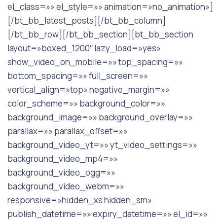
el_class=»» el_style=»» animation=»no_animation»]
[/bt_bb_latest_posts][/bt_bb_column]
[/bt_bb_row][/bt_bb_section][bt_bb_section
layout=»boxed_1200″ lazy_load=»yes»
show_video_on_mobile=»» top_spacing=»»
bottom_spacing=»» full_screen=»»
vertical_align=»top» negative_margin=»»
color_scheme=»» background_color=»»
background_image=»» background_overlay=»»
parallax=»» parallax_offset=»»
background_video_yt=»» yt_video_settings=»»
background_video_mp4=»»
background_video_ogg=»»
background_video_webm=»»
responsive=»hidden_xs hidden_sm»
publish_datetime=»» expiry_datetime=»» el_id=»»