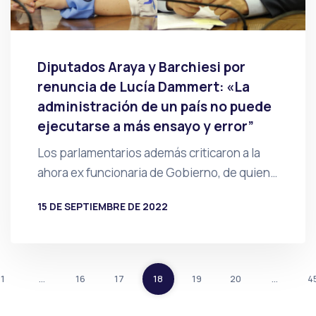
Diputados Araya y Barchiesi por
renuncia de Lucía Dammert: «La
administración de un país no puede
ejecutarse a más ensayo y error”
Los parlamentarios además criticaron a la
ahora ex funcionaria de Gobierno, de quien…
15 DE SEPTIEMBRE DE 2022
POR
PRENSA
1
…
16
17
18
19
20
…
4