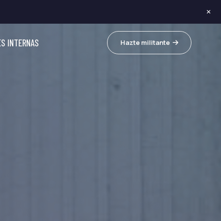
×
ES INTERNAS
Hazte militante