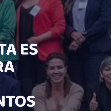
TA ES
RA
NTOS