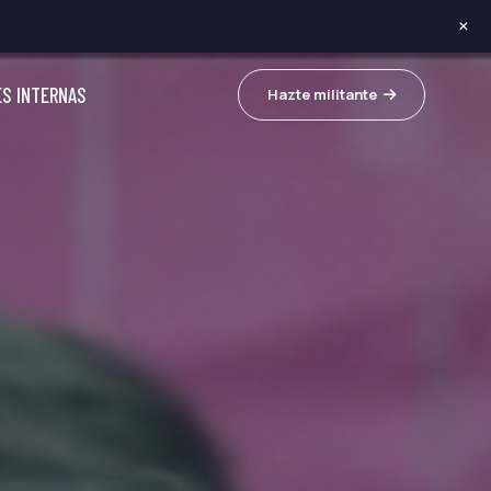
×
ES INTERNAS
Hazte militante