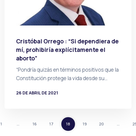
Cristóbal Orrego : “Si dependiera de
mí, prohibiría explícitamente el
aborto”
“Pondría quizás en términos positivos que la
Constitución protege la vida desde su…
26 DE ABRIL DE 2021
POR
PRENSA
1
…
16
17
18
19
20
…
2