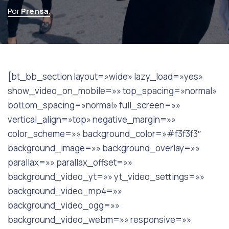
Por
Prensa
.
[bt_bb_section layout=»wide» lazy_load=»yes»
show_video_on_mobile=»» top_spacing=»normal»
bottom_spacing=»normal» full_screen=»»
vertical_align=»top» negative_margin=»»
color_scheme=»» background_color=»#f3f3f3″
background_image=»» background_overlay=»»
parallax=»» parallax_offset=»»
background_video_yt=»» yt_video_settings=»»
background_video_mp4=»»
background_video_ogg=»»
background_video_webm=»» responsive=»»