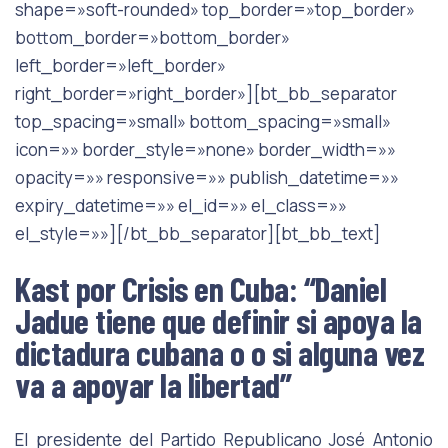
shape=»soft-rounded» top_border=»top_border»
bottom_border=»bottom_border»
left_border=»left_border»
right_border=»right_border»][bt_bb_separator
top_spacing=»small» bottom_spacing=»small»
icon=»» border_style=»none» border_width=»»
opacity=»» responsive=»» publish_datetime=»»
expiry_datetime=»» el_id=»» el_class=»»
el_style=»»][/bt_bb_separator][bt_bb_text]
Kast por Crisis en Cuba: “Daniel
Jadue tiene que definir si apoya la
dictadura cubana o o si alguna vez
va a apoyar la libertad”
El
presidente
del
Partido
Republicano
José
Antonio