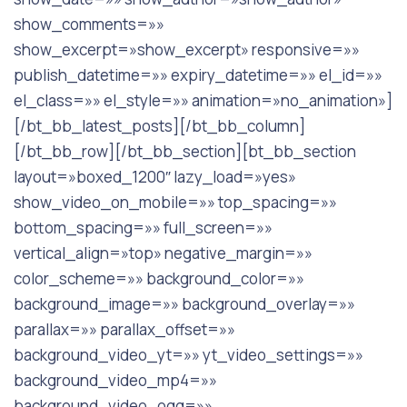
show_comments=»»
show_excerpt=»show_excerpt» responsive=»»
publish_datetime=»» expiry_datetime=»» el_id=»»
el_class=»» el_style=»» animation=»no_animation»]
[/bt_bb_latest_posts][/bt_bb_column]
[/bt_bb_row][/bt_bb_section][bt_bb_section
layout=»boxed_1200″ lazy_load=»yes»
show_video_on_mobile=»» top_spacing=»»
bottom_spacing=»» full_screen=»»
vertical_align=»top» negative_margin=»»
color_scheme=»» background_color=»»
background_image=»» background_overlay=»»
parallax=»» parallax_offset=»»
background_video_yt=»» yt_video_settings=»»
background_video_mp4=»»
background_video_ogg=»»