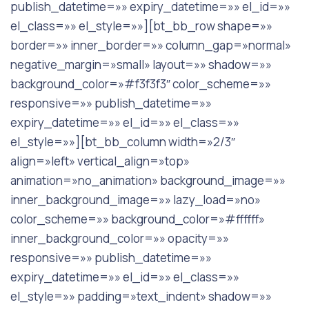
publish_datetime=»» expiry_datetime=»» el_id=»»
el_class=»» el_style=»»][bt_bb_row shape=»»
border=»» inner_border=»» column_gap=»normal»
negative_margin=»small» layout=»» shadow=»»
background_color=»#f3f3f3″ color_scheme=»»
responsive=»» publish_datetime=»»
expiry_datetime=»» el_id=»» el_class=»»
el_style=»»][bt_bb_column width=»2/3″
align=»left» vertical_align=»top»
animation=»no_animation» background_image=»»
inner_background_image=»» lazy_load=»no»
color_scheme=»» background_color=»#ffffff»
inner_background_color=»» opacity=»»
responsive=»» publish_datetime=»»
expiry_datetime=»» el_id=»» el_class=»»
el_style=»» padding=»text_indent» shadow=»»