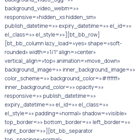
background_video_webm=»»
responsive=»hidden_xs hidden_sm»
publish_datetime=»» expiry_datetime=»» el_id=»»
el_class=»» el_style=»»][bt_bb_row]
[bt_bb_column lazy_load=»yes» shape=»soft-
rounded» width=»1/1″ align=»center»
vertical_align=»top» animation=»move_down»
background_image=»» inner_background_image=»»
color_scheme=»» background_color=»#ffffff»
inner_background_color=»» opacity=»»
responsive=»» publish_datetime=»»
expiry_datetime=»» el_id=»» el_class=»»
el_style=»» padding=»normal» shadow=»visible»
top_border=»» bottom_border=»» left_border=»»
right_border=»»][bt_bb_separator
top_spacing=»normal»