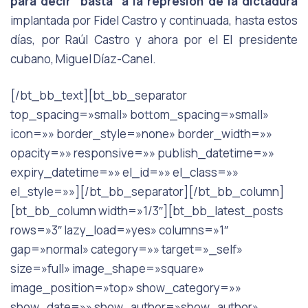
para decir “basta” a la represión de la dictadura
implantada por Fidel Castro y continuada, hasta estos
días, por Raúl Castro y ahora por el El presidente
cubano, Miguel Díaz-Canel.
[/bt_bb_text][bt_bb_separator
top_spacing=»small» bottom_spacing=»small»
icon=»» border_style=»none» border_width=»»
opacity=»» responsive=»» publish_datetime=»»
expiry_datetime=»» el_id=»» el_class=»»
el_style=»»][/bt_bb_separator][/bt_bb_column]
[bt_bb_column width=»1/3″][bt_bb_latest_posts
rows=»3″ lazy_load=»yes» columns=»1″
gap=»normal» category=»» target=»_self»
size=»full» image_shape=»square»
image_position=»top» show_category=»»
show_date=»» show_author=»show_author»