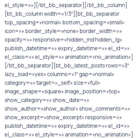
el_style=»»][/bt_bb_separator][/bt_bb_column]
[bt_bb_column width=»1/3″][bt_bb_separator
top_spacing=»normal» bottom_spacing=»small»
icon=»» border_style=»none» border_width=»»
opacity=»» responsive=»hidden_md hidden_lg»
publish_datetime=»» expiry_datetime=»» el_id=»»
el_class=»» el_style=»» animation=»no_animation»]
[/bt_bb_separator][bt_bb_latest_posts rows=»3″
lazy_load=»yes» columns=»1″ gap=»normal»
category=»» target=»_self» size=»full»
image_shape=»square» image_position=»top»
show_category=»» show_date=»»
show_author=»show_author» show_comments=»»
show_excerpt=»show_excerpt» responsive=»»
publish_datetime=»» expiry_datetime=»» el_id=»»
el_class=»» el_style=»» animation=»no_animation»]