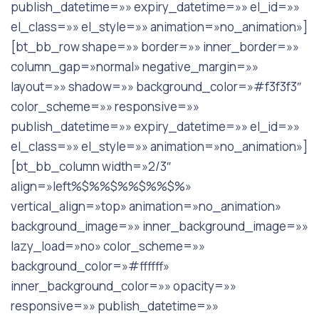
publish_datetime=»» expiry_datetime=»» el_id=»»
el_class=»» el_style=»» animation=»no_animation»]
[bt_bb_row shape=»» border=»» inner_border=»»
column_gap=»normal» negative_margin=»»
layout=»» shadow=»» background_color=»#f3f3f3″
color_scheme=»» responsive=»»
publish_datetime=»» expiry_datetime=»» el_id=»»
el_class=»» el_style=»» animation=»no_animation»]
[bt_bb_column width=»2/3″
align=»left%$%%$%%$%%$%»
vertical_align=»top» animation=»no_animation»
background_image=»» inner_background_image=»»
lazy_load=»no» color_scheme=»»
background_color=»#ffffff»
inner_background_color=»» opacity=»»
responsive=»» publish_datetime=»»