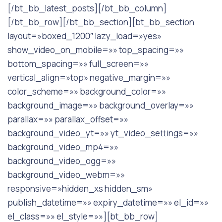
[/bt_bb_latest_posts][/bt_bb_column]
[/bt_bb_row][/bt_bb_section][bt_bb_section
layout=»boxed_1200″ lazy_load=»yes»
show_video_on_mobile=»» top_spacing=»»
bottom_spacing=»» full_screen=»»
vertical_align=»top» negative_margin=»»
color_scheme=»» background_color=»»
background_image=»» background_overlay=»»
parallax=»» parallax_offset=»»
background_video_yt=»» yt_video_settings=»»
background_video_mp4=»»
background_video_ogg=»»
background_video_webm=»»
responsive=»hidden_xs hidden_sm»
publish_datetime=»» expiry_datetime=»» el_id=»»
el_class=»» el_style=»»][bt_bb_row]