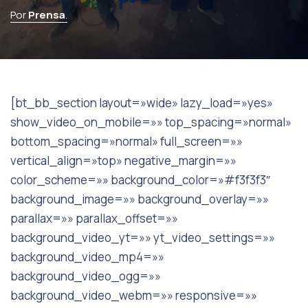
Por
Prensa
.
[bt_bb_section layout=»wide» lazy_load=»yes»
show_video_on_mobile=»» top_spacing=»normal»
bottom_spacing=»normal» full_screen=»»
vertical_align=»top» negative_margin=»»
color_scheme=»» background_color=»#f3f3f3″
background_image=»» background_overlay=»»
parallax=»» parallax_offset=»»
background_video_yt=»» yt_video_settings=»»
background_video_mp4=»»
background_video_ogg=»»
background_video_webm=»» responsive=»»