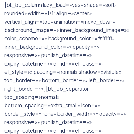
[bt_bb_column lazy_load=»yes» shape=»soft-
rounded» width=»1/1″ align=»center»
vertical_align=»top» animation=»move_down»
background_image=»» inner_background_image=»»
color_scheme=»» background_color=»#ffffff»
inner_background_color=»» opacity=»»
responsive=»» publish_datetime=»»
expiry_datetime=»» el_id=»» el_class=»»
el_style=»» padding=»normal» shadow=»visible»
top_border=»» bottom_border=»» left_border=»»
right_border=»»][bt_bb_separator
top_spacing=»normal»
bottom_spacing=»extra_small» icon=»»
border_style=»none» border_width=»» opacity=»»
responsive=»» publish_datetime=»»
expiry_datetime=»» el_id=»» el_class=»»