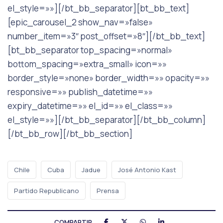
el_style=»»][/bt_bb_separator][bt_bb_text]
[epic_carousel_2 show_nav=»false»
number_item=»3″ post_offset=»8″][/bt_bb_text]
[bt_bb_separator top_spacing=»normal»
bottom_spacing=»extra_small» icon=»»
border_style=»none» border_width=»» opacity=»»
responsive=»» publish_datetime=»»
expiry_datetime=»» el_id=»» el_class=»»
el_style=»»][/bt_bb_separator][/bt_bb_column]
[/bt_bb_row][/bt_bb_section]
Chile
Cuba
Jadue
José Antonio Kast
Partido Republicano
Prensa
COMPARTIR