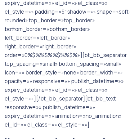
expiry_datetime=»» el_id=»» el_class=»»
el_style=»» padding=»5″ shadow=»» shape=»soft-
rounded» top_border=»top_border»
bottom_border=»bottom_border»
left_border=»left_border»
right_border=»right_border»
order=»0%$%%$%%$%%$%»][bt_bb_separator
top_spacing=»small» bottom_spacing=»small»
icon=»» border_style=»none» border_width=»»
opacity=»» responsive=»» publish_datetime=»»
expiry_datetime=»» el_id=»» el_class=»»
el_style=»»][/bt_bb_separator][bt_bb_text
responsive=»» publish_datetime=»»
expiry_datetime=»» animation=»no_animation»
el_id=»» el_class=»» el_style=»»]