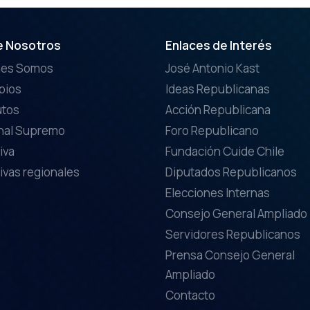
e Nosotros
Enlaces de Interés
nes Somos
José Antonio Kast
ipios
Ideas Republicanas
utos
Acción Republicana
nal Supremo
Foro Republicano
iva
Fundación Cuide Chile
ivas regionales
Diputados Republicanos
Elecciones Internas
Consejo General Ampliado
Servidores Republicanos
Prensa Consejo General
Ampliado
Contacto