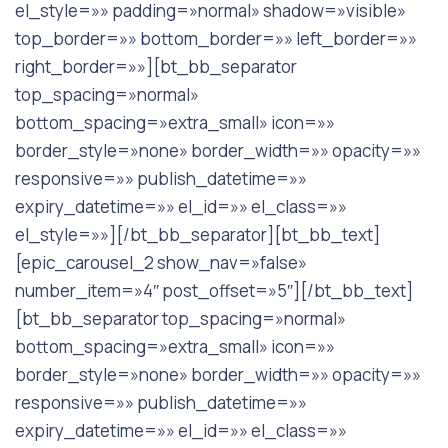
el_style=»» padding=»normal» shadow=»visible»
top_border=»» bottom_border=»» left_border=»»
right_border=»»][bt_bb_separator
top_spacing=»normal»
bottom_spacing=»extra_small» icon=»»
border_style=»none» border_width=»» opacity=»»
responsive=»» publish_datetime=»»
expiry_datetime=»» el_id=»» el_class=»»
el_style=»»][/bt_bb_separator][bt_bb_text]
[epic_carousel_2 show_nav=»false»
number_item=»4″ post_offset=»5″][/bt_bb_text]
[bt_bb_separator top_spacing=»normal»
bottom_spacing=»extra_small» icon=»»
border_style=»none» border_width=»» opacity=»»
responsive=»» publish_datetime=»»
expiry_datetime=»» el_id=»» el_class=»»