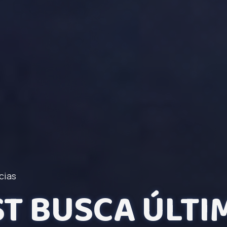
cias
AST BUSCA ÚLTI