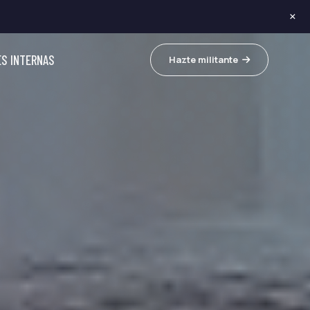
×
ES INTERNAS
Hazte militante