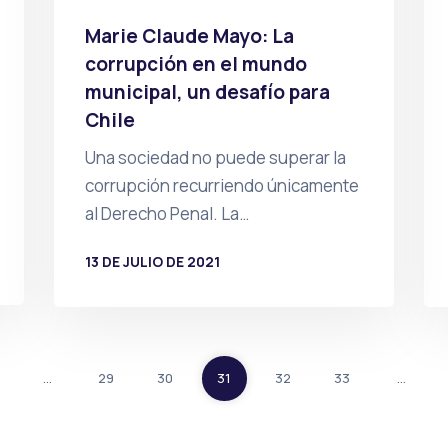
Marie Claude Mayo: La
corrupción en el mundo
municipal, un desafío para
Chile
Una sociedad no puede superar la
corrupción recurriendo únicamente
al Derecho Penal. La…
13 DE JULIO DE 2021
POR
PRENSA
…
29
30
31
32
33
…