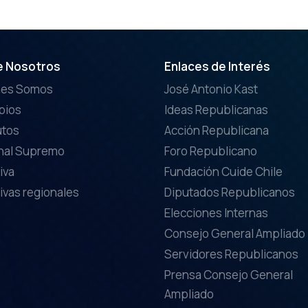
e Nosotros
Enlaces de Interés
nes Somos
José Antonio Kast
ipios
Ideas Republicanas
utos
Acción Republicana
nal Supremo
Foro Republicano
iva
Fundación Cuide Chile
ivas regionales
Diputados Republicanos
Elecciones Internas
Consejo General Ampliado
Servidores Republicanos
Prensa Consejo General
Ampliado