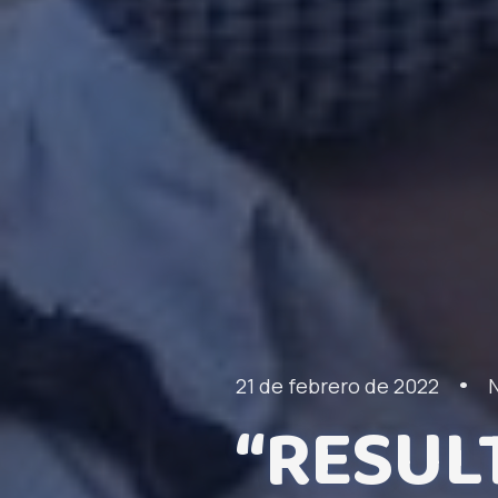
•
21 de febrero de 2022
N
“RESUL