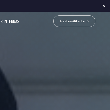
×
ES INTERNAS
Hazte militante