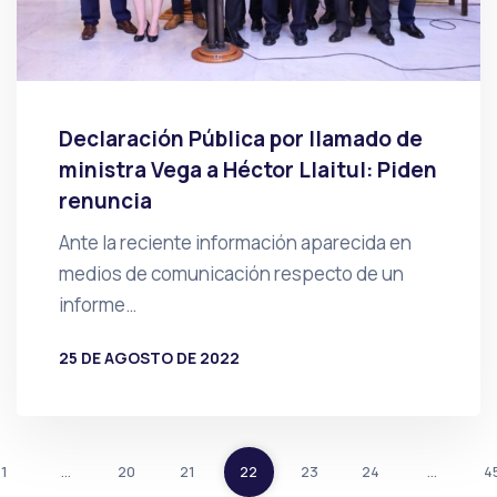
Declaración Pública por llamado de
ministra Vega a Héctor Llaitul: Piden
renuncia
Ante la reciente información aparecida en
medios de comunicación respecto de un
informe…
25 DE AGOSTO DE 2022
POR
PRENSA
1
…
20
21
22
23
24
…
4