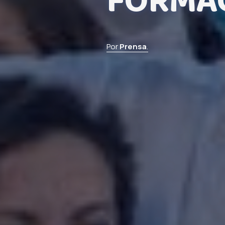
FORMA
Por
Prensa
.