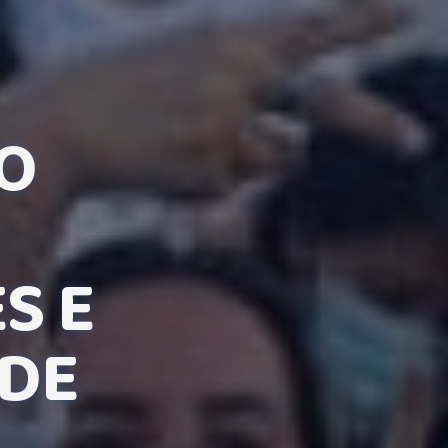
O
S E
 DE