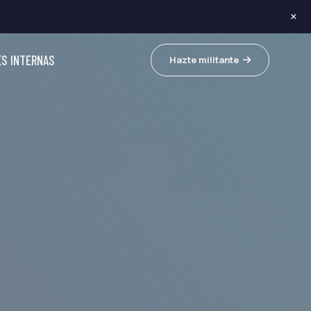
×
ES INTERNAS
Hazte militante