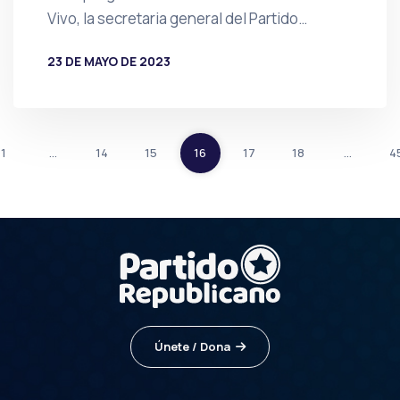
Vivo, la secretaria general del Partido…
23 DE MAYO DE 2023
POR
PRENSA
1
…
14
15
16
17
18
…
4
Únete / Dona