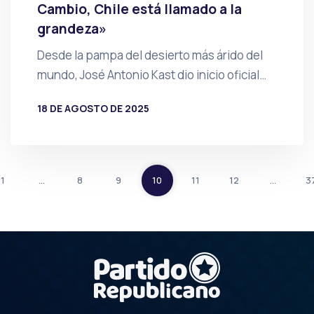
Cambio, Chile está llamado a la
grandeza»
Desde la pampa del desierto más árido del
mundo, José Antonio Kast dio inicio oficial…
18 DE AGOSTO DE 2025
POR
PRENSA
1
…
8
9
10
11
12
…
3