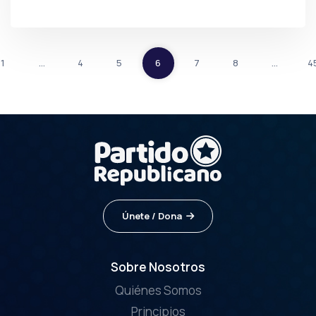
POR
PRENSA
1
…
4
5
6
7
8
…
4
Únete / Dona
Sobre Nosotros
Quiénes Somos
Principios