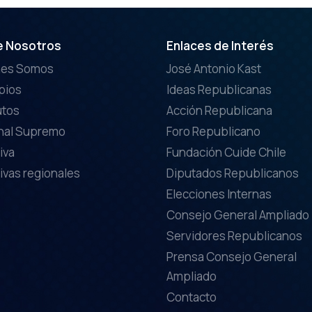
e Nosotros
Enlaces de Interés
nes Somos
José Antonio Kast
ipios
Ideas Republicanas
utos
Acción Republicana
nal Supremo
Foro Republicano
iva
Fundación Cuide Chile
ivas regionales
Diputados Republicanos
Elecciones Internas
Consejo General Ampliado
Servidores Republicanos
Prensa Consejo General
Ampliado
Contacto