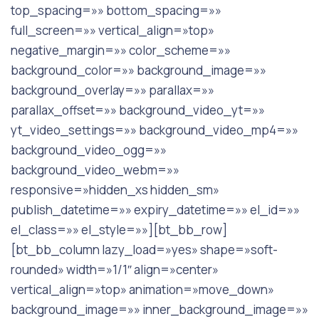
top_spacing=»» bottom_spacing=»»
full_screen=»» vertical_align=»top»
negative_margin=»» color_scheme=»»
background_color=»» background_image=»»
background_overlay=»» parallax=»»
parallax_offset=»» background_video_yt=»»
yt_video_settings=»» background_video_mp4=»»
background_video_ogg=»»
background_video_webm=»»
responsive=»hidden_xs hidden_sm»
publish_datetime=»» expiry_datetime=»» el_id=»»
el_class=»» el_style=»»][bt_bb_row]
[bt_bb_column lazy_load=»yes» shape=»soft-
rounded» width=»1/1″ align=»center»
vertical_align=»top» animation=»move_down»
background_image=»» inner_background_image=»»