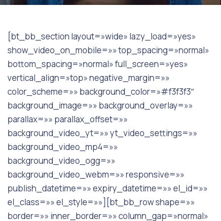
[bt_bb_section layout=»wide» lazy_load=»yes»
show_video_on_mobile=»» top_spacing=»normal»
bottom_spacing=»normal» full_screen=»yes»
vertical_align=»top» negative_margin=»»
color_scheme=»» background_color=»#f3f3f3″
background_image=»» background_overlay=»»
parallax=»» parallax_offset=»»
background_video_yt=»» yt_video_settings=»»
background_video_mp4=»»
background_video_ogg=»»
background_video_webm=»» responsive=»»
publish_datetime=»» expiry_datetime=»» el_id=»»
el_class=»» el_style=»»][bt_bb_row shape=»»
border=»» inner_border=»» column_gap=»normal»