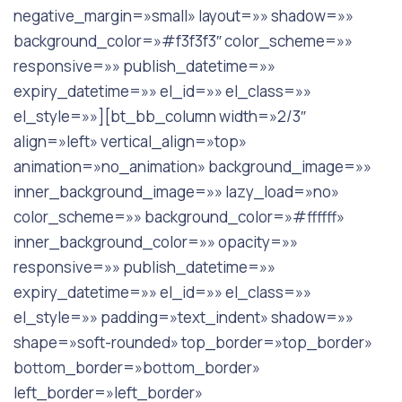
negative_margin=»small» layout=»» shadow=»»
background_color=»#f3f3f3″ color_scheme=»»
responsive=»» publish_datetime=»»
expiry_datetime=»» el_id=»» el_class=»»
el_style=»»][bt_bb_column width=»2/3″
align=»left» vertical_align=»top»
animation=»no_animation» background_image=»»
inner_background_image=»» lazy_load=»no»
color_scheme=»» background_color=»#ffffff»
inner_background_color=»» opacity=»»
responsive=»» publish_datetime=»»
expiry_datetime=»» el_id=»» el_class=»»
el_style=»» padding=»text_indent» shadow=»»
shape=»soft-rounded» top_border=»top_border»
bottom_border=»bottom_border»
left_border=»left_border»