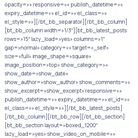
opacity=»» responsive=»» publish_datetime=»»
expiry_datetime=»» el_id=»» el_class=»»
el_style=»»][/bt_bb_separator][/bt_bb_column]
[bt_bb_column width=»1/3″][bt_bb_latest_posts
rows=»15″ lazy_load=»yes» columns=»1″
gap=»normal» category=»» target=»_self»
size=»full» image_shape=»square»
image_position=»top» show_category=»»
show_date=»show_date»
show_author=»show_author» show_comments=»»
show_excerpt=»show_excerpt» responsive=»»
publish_datetime=»» expiry_datetime=»» el_id=»»
el_class=»» el_style=»»][/bt_bb_latest_posts]
[/bt_bb_column][/bt_bb_row][/bt_bb_section]
[bt_bb_section layout=»boxed_1200″
lazy_load=»yes» show_video_on_mobile=»»