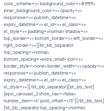
color_scheme=»» background_color=»#ffffff»
inner_background_color=»» opacity=»»
responsive=»» publish_datetime=»»
expiry_datetime=»» el_id=»» el_class=»»
el_style=»» padding=»normal» shadow=»»
top_border=»» bottom_border=»» left_border=»»
right_border=»»][bt_bb_separator
top_spacing=»normal»
bottom_spacing=»extra_small» icon=»»
border_style=»none» border_width=»» opacity=»»
responsive=»» publish_datetime=»»
expiry_datetime=»» el_id=»» el_class=»»
el_style=»»][/bt_bb_separator][bt_bb_text]
[epic_carousel_2 show_nav=»false»
number_item=»4″ post_offset=»15″][/bt_bb_text]
[bt_bb_separator top_spacing=»normal»