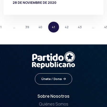
28 DE NOVIEMBRE DE 2020
POR
PRENSA
1
…
39
40
41
42
43
…
4
Únete / Dona
Sobre Nosotros
Quiénes Somos