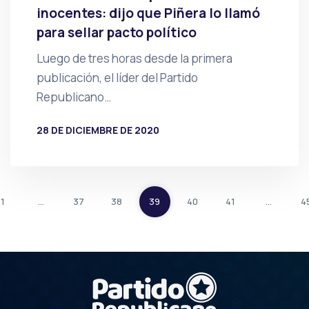
inocentes: dijo que Piñera lo llamó
para sellar pacto político
Luego de tres horas desde la primera
publicación, el líder del Partido
Republicano…
28 DE DICIEMBRE DE 2020
POR
PRENSA
1
…
37
38
39
40
41
…
4