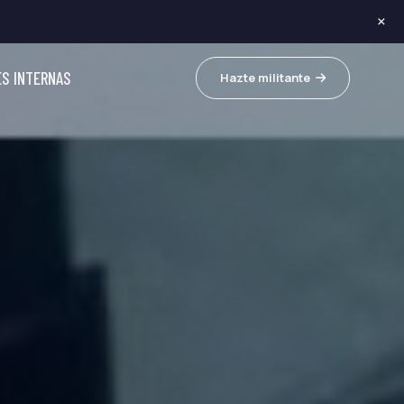
×
ES INTERNAS
Hazte militante