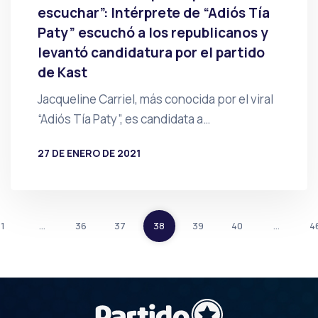
escuchar”: Intérprete de “Adiós Tía
Paty” escuchó a los republicanos y
levantó candidatura por el partido
de Kast
Jacqueline Carriel, más conocida por el viral
“Adiós Tía Paty”, es candidata a…
27 DE ENERO DE 2021
POR
PRENSA
1
…
36
37
38
39
40
…
4