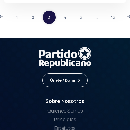
1
2
3
4
5
…
45
Únete / Dona
Sobre Nosotros
Quiénes Somos
Principios
Estatutos