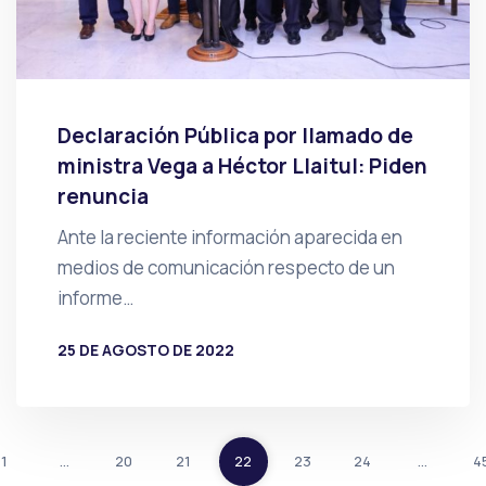
Declaración Pública por llamado de
ministra Vega a Héctor Llaitul: Piden
renuncia
Ante la reciente información aparecida en
medios de comunicación respecto de un
informe…
25 DE AGOSTO DE 2022
POR
PRENSA
1
…
20
21
22
23
24
…
4