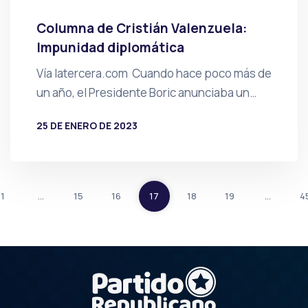
Columna de Cristián Valenzuela:
Impunidad diplomática
Vía latercera.com Cuando hace poco más de
un año, el Presidente Boric anunciaba un…
25 DE ENERO DE 2023
POR
PRENSA
1
…
15
16
17
18
19
…
4