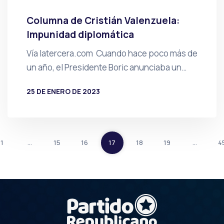
Columna de Cristián Valenzuela:
Impunidad diplomática
Vía latercera.com Cuando hace poco más de
un año, el Presidente Boric anunciaba un…
25 DE ENERO DE 2023
POR
PRENSA
1
…
15
16
17
18
19
…
4