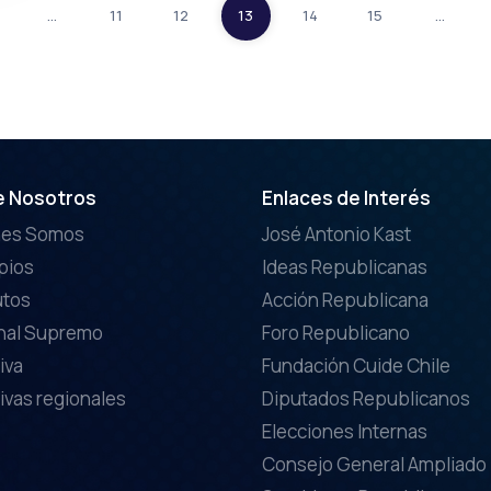
…
11
12
13
14
15
…
e Nosotros
Enlaces de Interés
nes Somos
José Antonio Kast
ipios
Ideas Republicanas
utos
Acción Republicana
nal Supremo
Foro Republicano
iva
Fundación Cuide Chile
ivas regionales
Diputados Republicanos
Elecciones Internas
Consejo General Ampliado