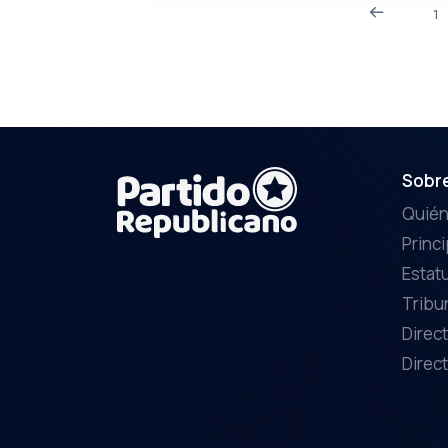
1
Sobr
Quié
Princ
Estat
Tribu
Direct
Direct