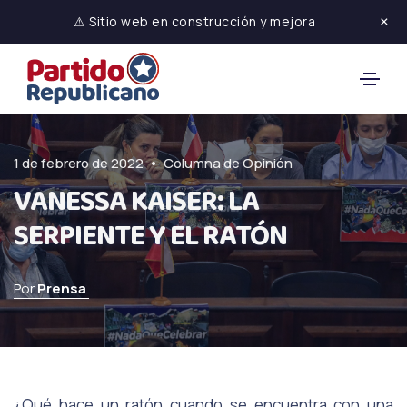
×
⚠ Sitio web en construcción y mejora
•
1 de febrero de 2022
Columna de Opinión
VANESSA KAISER: LA
SERPIENTE Y EL RATÓN
Por
Prensa
.
¿Qué hace un ratón cuando se encuentra con una