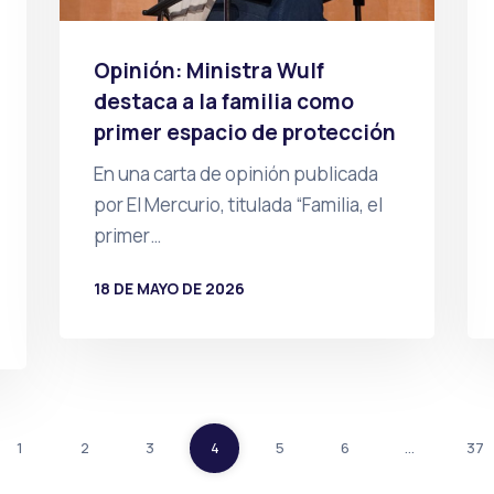
Opinión: Ministra Wulf
destaca a la familia como
primer espacio de protección
En una carta de opinión publicada
por El Mercurio, titulada “Familia, el
primer…
18 DE MAYO DE 2026
POR
PRENSA
1
2
3
4
5
6
…
37