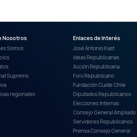
e Nosotros
Enlaces de Interés
nes Somos
José Antonio Kast
ipios
Ideas Republicanas
utos
Acción Republicana
nal Supremo
Foro Republicano
iva
Fundación Cuide Chile
ivas regionales
Diputados Republicanos
Elecciones Internas
Consejo General Ampliado
Servidores Republicanos
Prensa Consejo General