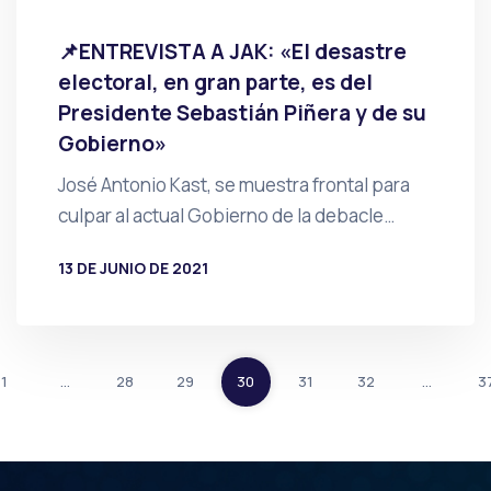
📌ENTREVISTA A JAK: «El desastre
electoral, en gran parte, es del
Presidente Sebastián Piñera y de su
Gobierno»
José Antonio Kast, se muestra frontal para
culpar al actual Gobierno de la debacle…
13 DE JUNIO DE 2021
POR
PRENSA
1
…
28
29
30
31
32
…
3