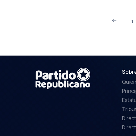
1
Sobr
Quié
Princ
Estat
Tribu
Direct
Direct