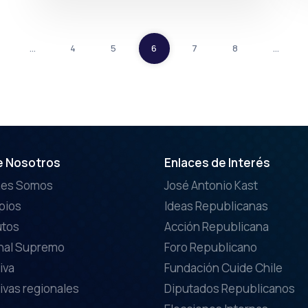
…
4
5
6
7
8
…
e Nosotros
Enlaces de Interés
nes Somos
José Antonio Kast
ipios
Ideas Republicanas
utos
Acción Republicana
nal Supremo
Foro Republicano
iva
Fundación Cuide Chile
ivas regionales
Diputados Republicanos