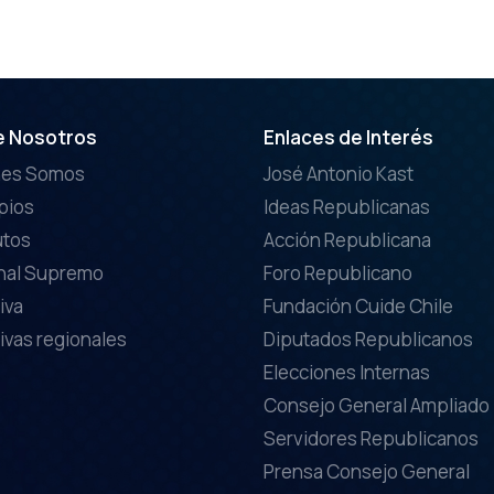
e Nosotros
Enlaces de Interés
nes Somos
José Antonio Kast
ipios
Ideas Republicanas
utos
Acción Republicana
nal Supremo
Foro Republicano
iva
Fundación Cuide Chile
ivas regionales
Diputados Republicanos
Elecciones Internas
Consejo General Ampliado
Servidores Republicanos
Prensa Consejo General