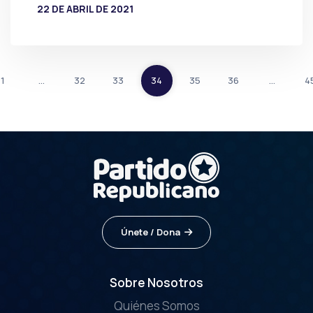
22 DE ABRIL DE 2021
POR
PRENSA
1
…
32
33
34
35
36
…
4
Únete / Dona
Sobre Nosotros
Quiénes Somos