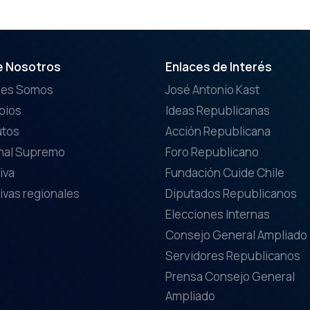
e Nosotros
Enlaces de Interés
nes Somos
José Antonio Kast
ipios
Ideas Republicanas
utos
Acción Republicana
nal Supremo
Foro Republicano
iva
Fundación Cuide Chile
ivas regionales
Diputados Republicanos
Elecciones Internas
Consejo General Ampliado
Servidores Republicanos
Prensa Consejo General
Ampliado