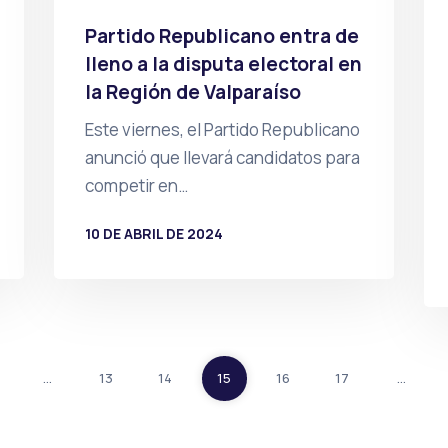
Partido Republicano entra de
lleno a la disputa electoral en
la Región de Valparaíso
Este viernes, el Partido Republicano
anunció que llevará candidatos para
competir en…
10 DE ABRIL DE 2024
POR
PRENSA
…
13
14
15
16
17
…