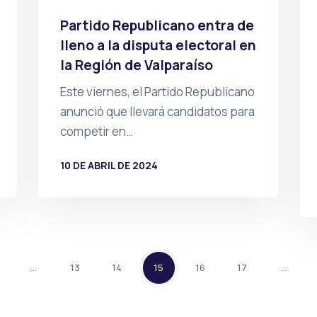
Partido Republicano entra de
lleno a la disputa electoral en
la Región de Valparaíso
Este viernes, el Partido Republicano
anunció que llevará candidatos para
competir en…
10 DE ABRIL DE 2024
POR
PRENSA
…
13
14
15
16
17
…