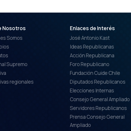
e Nosotros
Enlaces de Interés
nes Somos
José Antonio Kast
ipios
Ideas Republicanas
utos
Acción Republicana
nal Supremo
Foro Republicano
iva
Fundación Cuide Chile
ivas regionales
Diputados Republicanos
Elecciones Internas
Consejo General Ampliado
Servidores Republicanos
Prensa Consejo General
Ampliado