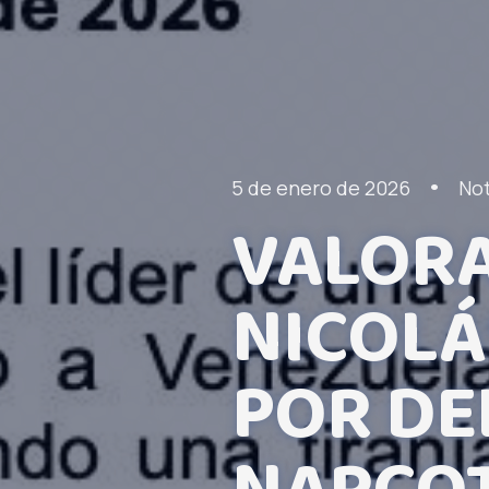
•
5 de enero de 2026
Not
VALORA
NICOLÁ
POR DE