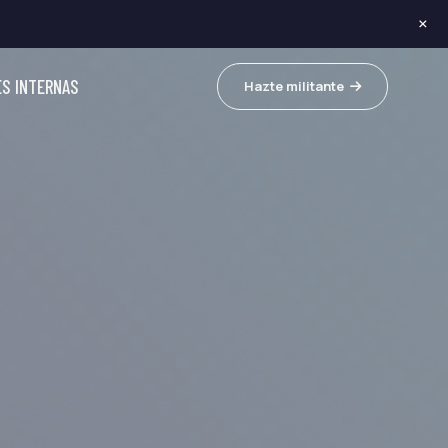
×
ES INTERNAS
Hazte militante