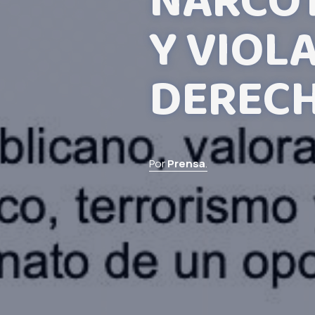
NARCOT
Y VIOL
DEREC
Por
Prensa
.