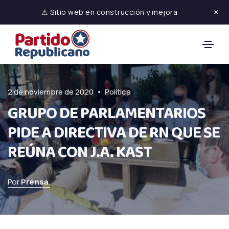
×
⚠ Sitio web en construcción y mejora
•
2 de noviembre de 2020
Política
GRUPO DE PARLAMENTARIOS
PIDE A DIRECTIVA DE RN QUE SE
REÚNA CON J.A. KAST
Por
Prensa
.