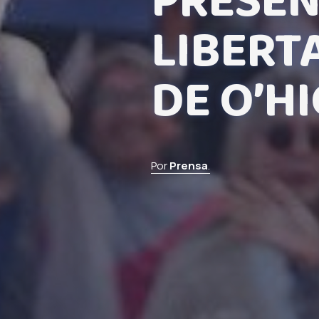
PRESEN
LIBERT
DE O’H
Por
Prensa
.