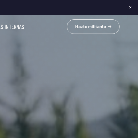
×
ES INTERNAS
Hazte militante