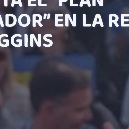
TA EL “PLAN
ADOR” EN LA R
IGGINS