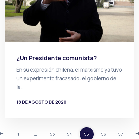
¿Un Presidente comunista?
En su expresión chilena, el marxismo ya tuvo
un experimento fracasado: el gobierno de
la…
18 DE AGOSTO DE 2020
POR
PRENSA
1
…
53
54
55
56
57