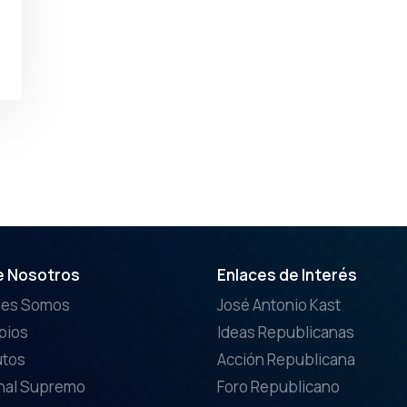
e Nosotros
Enlaces de Interés
nes Somos
José Antonio Kast
ipios
Ideas Republicanas
utos
Acción Republicana
nal Supremo
Foro Republicano